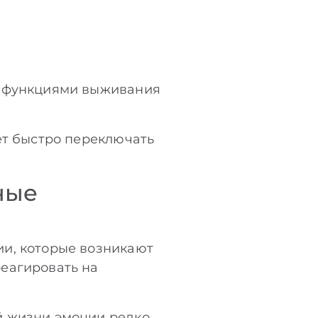
и функциями выживания
ет быстро переключать
ные
ии, которые возникают
еагировать на
й жизни эмоции редко