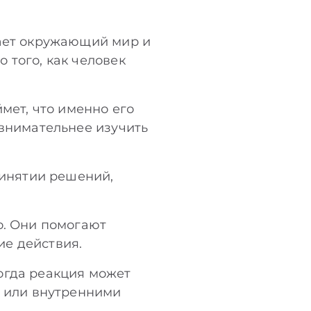
мает окружающий мир и
 того, как человек
мет, что именно его
 внимательнее изучить
ринятии решений,
о. Они помогают
ие действия.
огда реакция может
и или внутренними