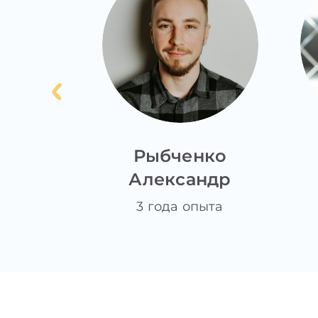
а
Рыбченко
я
Александр
ыта
3 года опыта