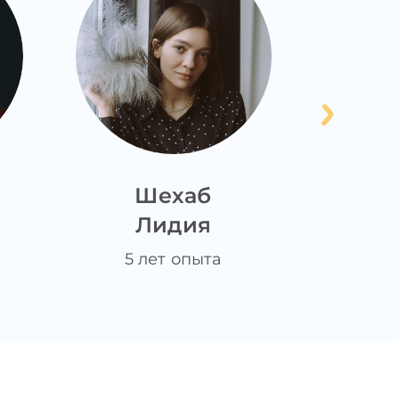
Шехаб
Мо
Лидия
М
5 лет опыта
10 