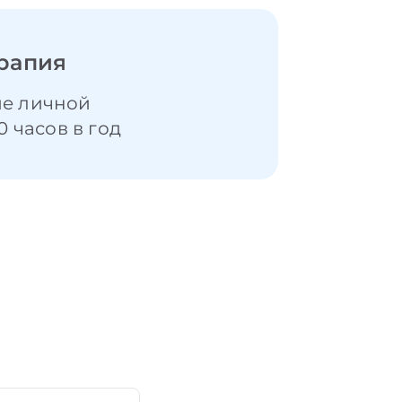
рапия
е личной
0 часов в год