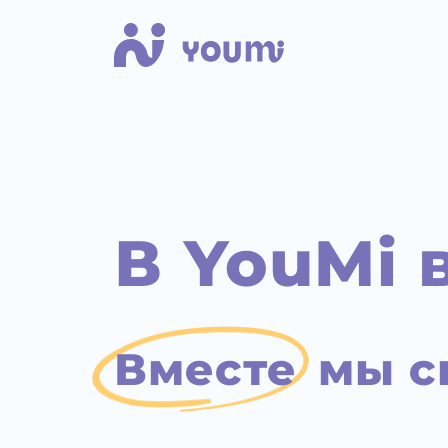
В YouMi 
Вместе
мы с