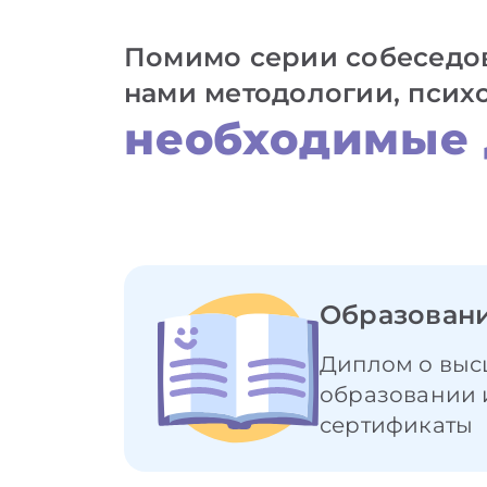
Помимо серии собеседов
нами методологии, псих
необходимые 
Образован
Диплом о выс
образовании 
сертификаты