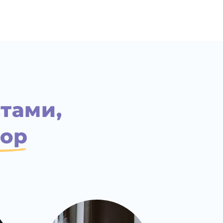
тами,
бор