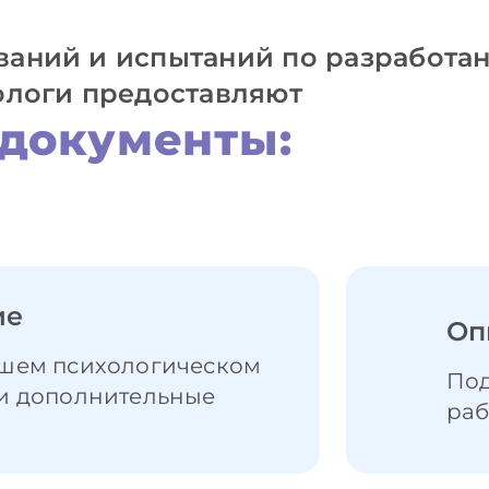
аний и испытаний по разработа
ологи предоставляют
документы:
ие
Оп
шем психологическом
По
и дополнительные
раб