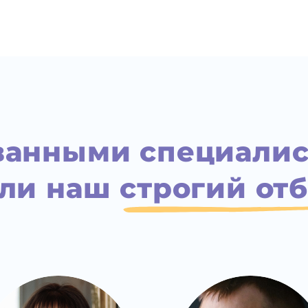
анными специалис
шли наш
строгий от