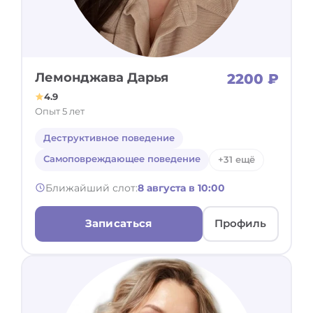
Деструктивное поведение,
Системная семейная терапия
эмоциональные поступки
Нарративная терапия
Экзистенциальная и логотерапия
Краткосрочная терапия
Гипнотерапия
Майндфулнесс
Лемонджава Дарья
2200 ₽
Другое
4.9
Мультимодальный подход
Опыт 5 лет
Транзактный анализ
Деструктивное поведение
Самоповреждающее поведение
+31 ещё
Ближайший слот:
8 августа в 10:00
Записаться
Профиль