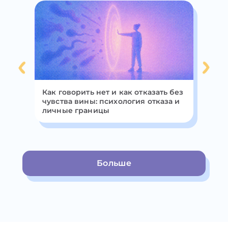
Как говорить нет и как отказать без
Пр
х
чувства вины: психология отказа и
по
личные границы
и 
Больше