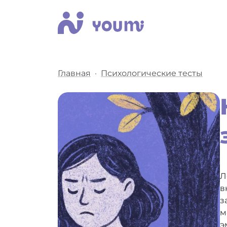
Главная
Психологические тесты
Л
в
з
м
э