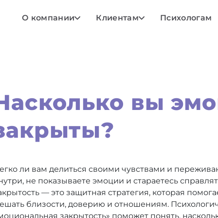
О компании
Клиентам
Психологам
Насколько вы эм
закрыты?
егко ли вам делиться своими чувствами и пережив
нутри, не показываете эмоции и стараетесь справл
акрытость — это защитная стратегия, которая помога
ешать близости, доверию и отношениям. Психологиче
моциональная закрытость» поможет понять, насколь