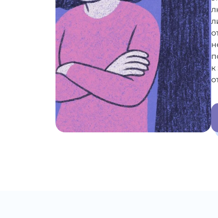
л
л
о
н
п
к
о