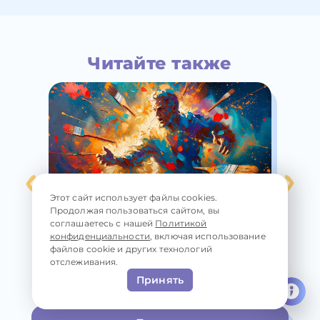
Читайте также
Этот сайт использует файлы cookies.
Как стать более творческим: можно
Од
Продолжая пользоваться сайтом, вы
ли развить творческие
эм
соглашаетесь с нашей
Политикой
способности, если нет фантазии
чу
конфиденциальности
, включая использование
сп
файлов cookie и других технологий
отслеживания.
Принять