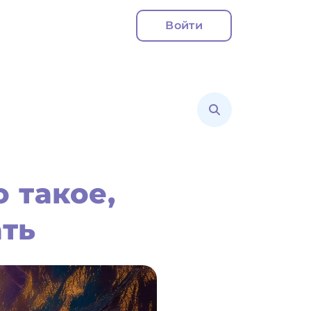
Войти
о такое,
ать