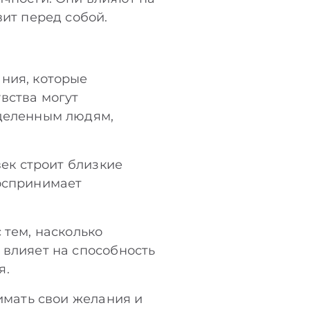
вит перед собой.
ания, которые
вства могут
еделенным людям,
век строит близкие
воспринимает
 тем, насколько
 влияет на способность
я.
нимать свои желания и