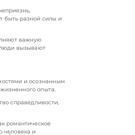
неприязнь,
т быть разной силы и
полняют важную
е люди вызывают
нностями и осознанным
 жизненного опыта.
тво справедливости,
ак романтическое
о человека и