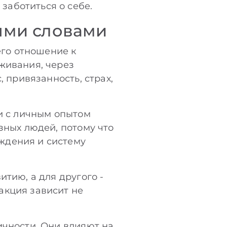
заботиться о себе.
тыми словами
его отношение к
живания, через
, привязанность, страх,
 и с личным опытом
зных людей, потому что
ждения и систему
итию, а для другого -
акция зависит не
ичности. Они влияют на