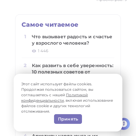
Самое читаемое
Что вызывает радость и счастье
у взрослого человека?
1 446
Как развить в себе уверенность:
10 полезных советов от
психолога
Этот сайт использует файлы cookies.
1 010
Продолжая пользоваться сайтом, вы
соглашаетесь с нашей
Политикой
5 чувств, 5 эмоций и их
конфиденциальности
, включая использование
файлов cookie и других технологий
значение в становлении
отслеживания.
личности
Принять
840
Архетипы карла юнга и их