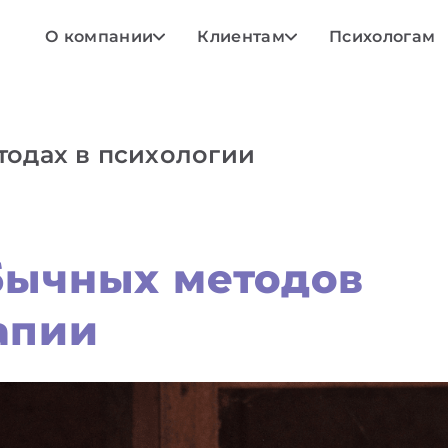
О компании
Клиентам
Психологам
тодах в психологии
бычных методов
апии