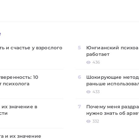
е
ь и счастье у взрослого
Юнгианский психоан
работает
436
уверенность: 10
Шокирующие методы
т психолога
раньше использовал
433
и их значение в
Почему меня раздра
сти
нужно знать об арх
332
а и их значение