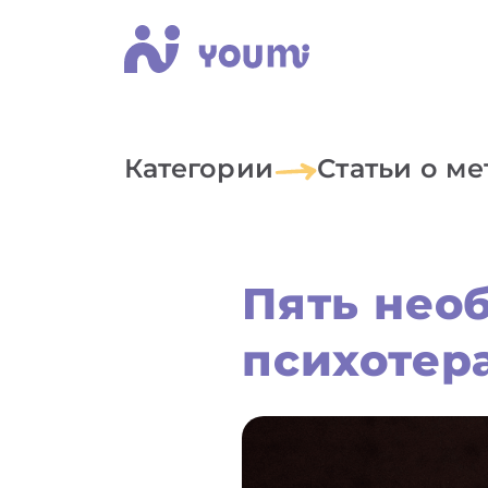
Категории
Статьи о ме
Пять нео
психотер