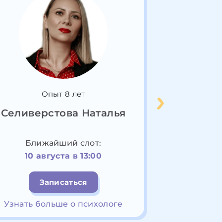
Опыт 8 лет
О
Селиверстова Наталья
Богда
Ближайший слот:
Ближ
10 августа в 13:00
10 ав
Записаться
З
Узнать больше о психологе
Узнать бо