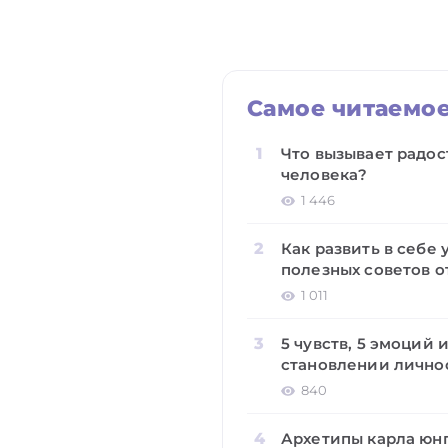
Самое читаемо
Что вызывает радост
человека?
1 446
Как развить в себе 
полезных советов о
1 011
5 чувств, 5 эмоций 
становлении лично
840
Архетипы карла юнг