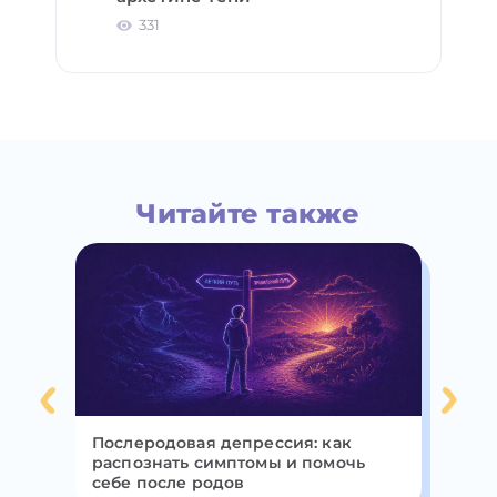
331
Читайте также
Послеродовая депрессия: как
Чт
е
распознать симптомы и помочь
па
себе после родов