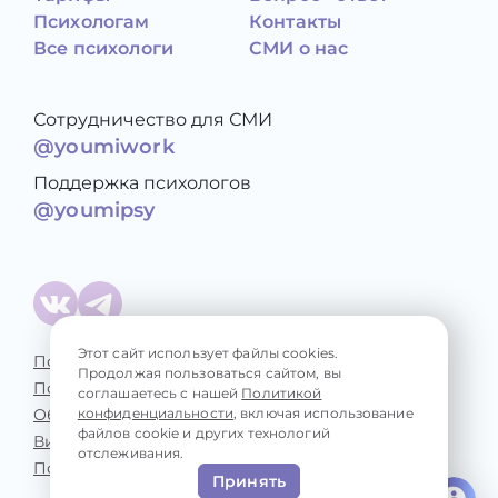
Психологам
Контакты
Все психологи
СМИ о нас
Сотрудничество для СМИ
@youmiwork
Поддержка психологов
@youmipsy
Этот сайт использует файлы cookies.
Политика конфиденциальности
Продолжая пользоваться сайтом, вы
Пользовательское соглашение
соглашаетесь с нашей
Политикой
Обработка персональных данных
конфиденциальности
, включая использование
файлов cookie и других технологий
Виды консультаций
отслеживания.
Психологические проблемы
Принять