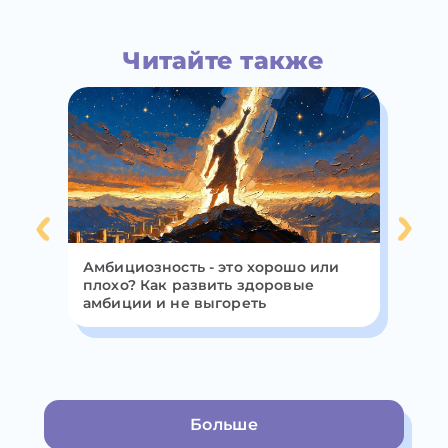
Читайте также
Амбициозность - это хорошо или
Мн
плохо? Как развить здоровые
вн
амбиции и не выгореть
пр
мы
Больше