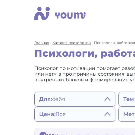
Главная
Каталог психологов
Психологи, работающ
Психологи, рабо
Психолог по мотивации помогает разобр
или нет», а про причины состояния: вы
внутренних блоков и формирование уст
Для:
себя
Тем
себя
Сост
Цена:
Все
Мет
женщины
пов
мужчины
Ап
2200 - 3490 ₽
Ге
ребенка
Зав
3500 - 4900 ₽
со
Ко