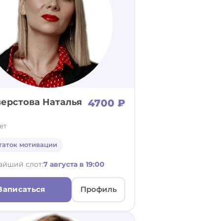
ерстова Наталья
4700 ₽
ет
таток мотивации
айший слот:
7 августа в 19:00
Записаться
Профиль