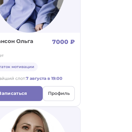
нсон Ольга
7000 ₽
ет
таток мотивации
айший слот:
7 августа в 19:00
Записаться
Профиль