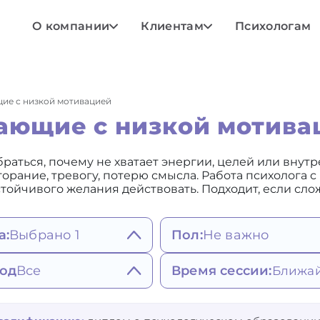
О компании
Клиентам
Психологам
ие с низкой мотивацией
тающие с низкой мотива
аться, почему не хватает энергии, целей или внутр
горание, тревогу, потерю смысла. Работа психолога 
ойчивого желания действовать. Подходит, если слож
а:
Выбрано 1
Пол:
Не важно
Не важно
ояния, мысли,
од
Все
Время сессии:
Мужской
едение
Женский
атия, депрессивное
штальт-терапия
Любое
исимости и привычки
стояние
гнитивно-
Ближайшее