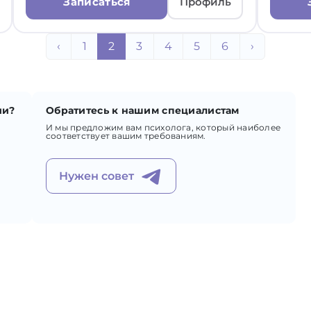
Записаться
Профиль
‹
1
2
3
4
5
6
›
ии?
Обратитесь к нашим специалистам
И мы предложим вам психолога, который наиболее
соответствует вашим требованиям.
Нужен совет