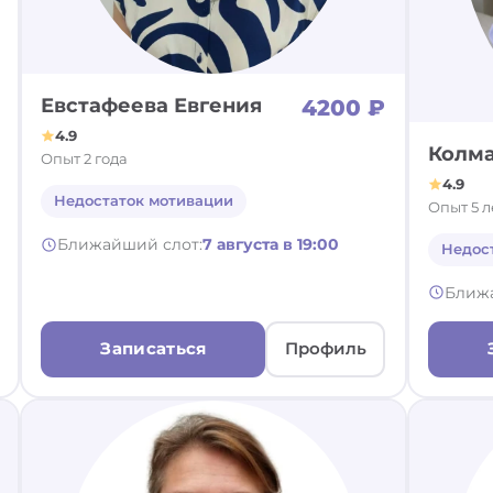
Евстафеева Евгения
4200 ₽
4.9
Колма
Опыт 2 года
4.9
Недостаток мотивации
Опыт 5 л
Ближайший слот:
7 августа в 19:00
Недос
Ближ
Записаться
Профиль