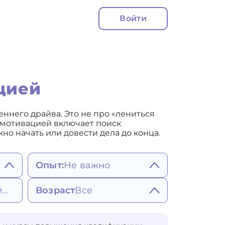
Войти
цией
еннего драйва. Это не про «лениться
с мотивацией включает поиск
но начать или довести дела до конца.
Опыт:
Не важно
Не важно
Возраст
Все
Ближайшее
Более 5 лет
Более 7 лет
Более 10 лет
25
65