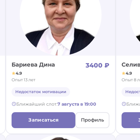
Бариева Дина
Селив
3400 ₽
4.9
4.9
Опыт 13 лет
Опыт 8 л
Недостаток мотивации
Недос
Ближайший слот:
7 августа в 19:00
Ближ
Записаться
Профиль