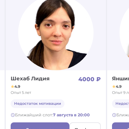
Шехаб Лидия
Янши
4000 ₽
4.9
4.9
Опыт 5 лет
Опыт 9 л
Недостаток мотивации
Недос
Ближайший слот:
7 августа в 20:00
Ближ