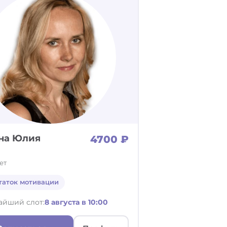
на Юлия
4700 ₽
ет
таток мотивации
айший слот:
8 августа в 10:00