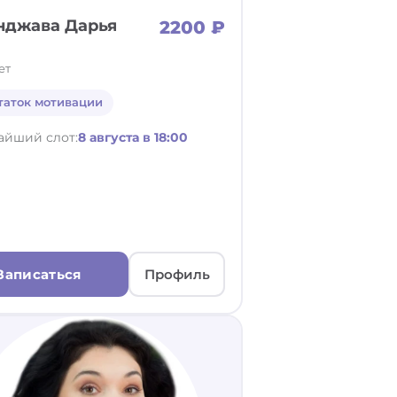
нджава Дарья
2200 ₽
ет
таток мотивации
айший слот:
8 августа в 18:00
Записаться
Профиль