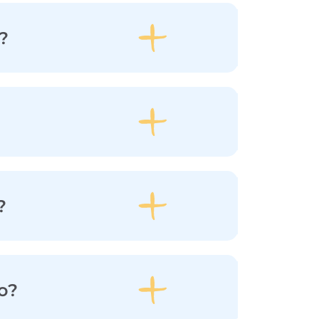
?
?
о?