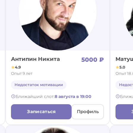
Антипин Никита
Матуш
5000 ₽
4.9
5.0
Опыт 9 лет
Опыт 18 
Недостаток мотивации
Недос
Ближайший слот:
8 августа в 19:00
Ближ
Записаться
Профиль