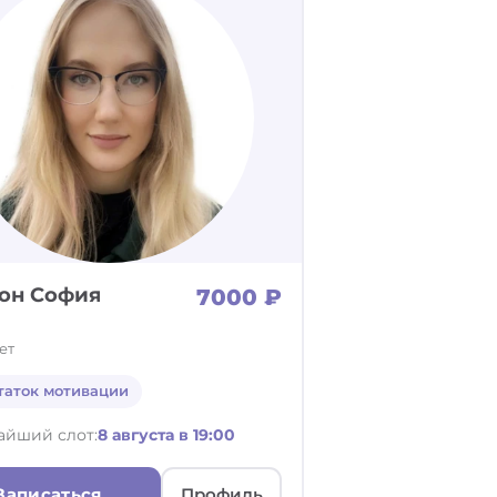
он София
7000 ₽
ет
таток мотивации
айший слот:
8 августа в 19:00
Записаться
Профиль