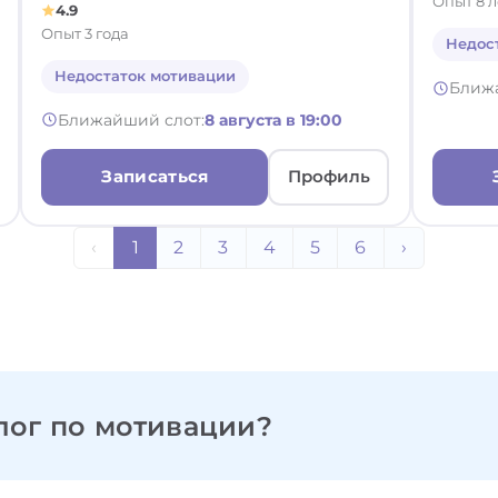
Опыт 8 л
4.9
Опыт 3 года
Недос
Недостаток мотивации
Ближ
Ближайший слот:
8 августа в 19:00
Записаться
Профиль
‹
1
2
3
4
5
6
›
лог по мотивации?