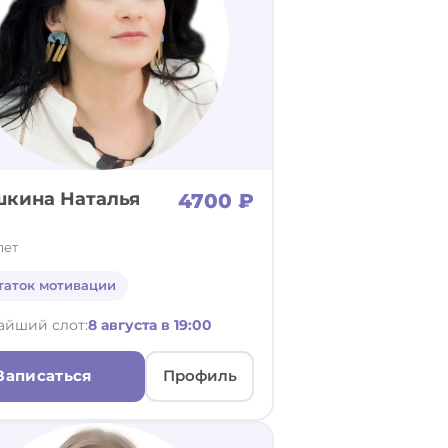
кина Наталья
4700 ₽
лет
таток мотивации
айший слот:
8 августа в 19:00
Записаться
Профиль