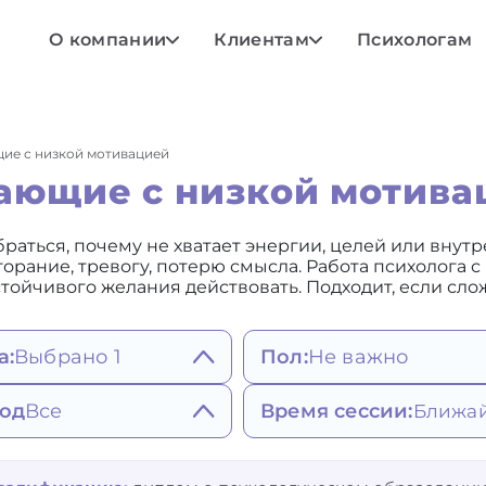
О компании
Клиентам
Психологам
ие с низкой мотивацией
тающие с низкой мотива
аться, почему не хватает энергии, целей или внутр
горание, тревогу, потерю смысла. Работа психолога 
ойчивого желания действовать. Подходит, если слож
а:
Выбрано 1
Пол:
Не важно
Не важно
ояния, мысли,
од
Все
Время сессии:
Мужской
едение
Женский
атия, депрессивное
штальт-терапия
Любое
исимости и привычки
стояние
гнитивно-
Ближайшее