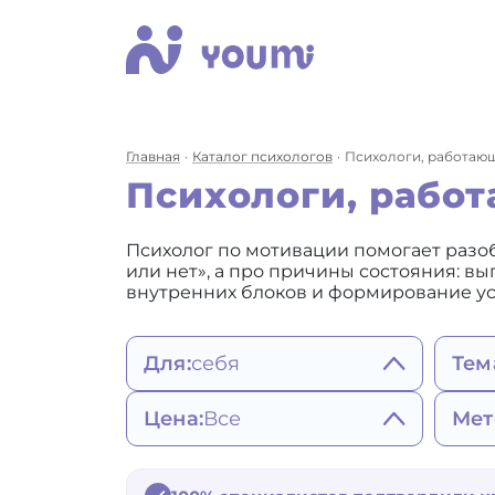
Главная
Каталог психологов
Психологи, работающ
Психологи, рабо
Психолог по мотивации помогает разобр
или нет», а про причины состояния: вы
внутренних блоков и формирование уст
Для:
себя
Тем
себя
Сост
Цена:
Все
Мет
женщины
пов
мужчины
Ап
2200 - 3490 ₽
Ге
ребенка
Зав
3500 - 4900 ₽
со
Ко