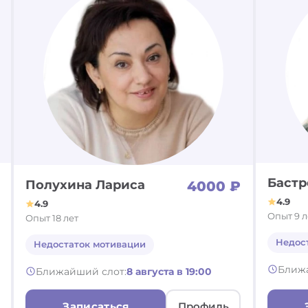
Бастр
Полухина Лариса
4000 ₽
4.9
4.9
Опыт 9 л
Опыт 18 лет
Недос
Недостаток мотивации
Ближ
Ближайший слот:
8 августа в 19:00
Записаться
Профиль