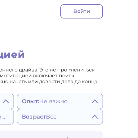
Войти
цией
еннего драйва. Это не про «лениться
с мотивацией включает поиск
но начать или довести дела до конца.
Опыт:
Не важно
Не важно
Возраст
Все
Ближайшее
Более 5 лет
Более 7 лет
Более 10 лет
25
65