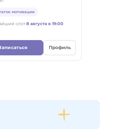
ет
таток мотивации
айший слот:
8 августа в 19:00
Записаться
Профиль