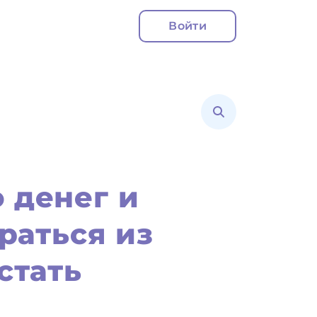
Войти
 денег и
раться из
стать