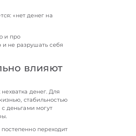
ся: «нет денег на
о и про
 и не разрушать себя
льно влияют
нехватка денег. Для
жизнью, стабильностью
с деньгами могут
фы.
а постепенно переходит