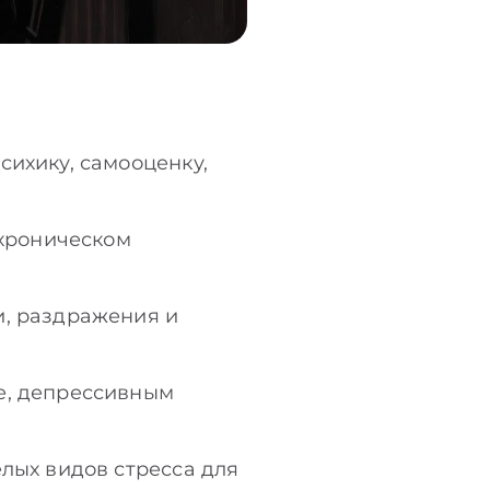
сихику, самооценку,
 хроническом
и, раздражения и
е, депрессивным
елых видов стресса для