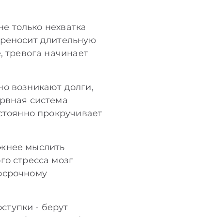
не только нехватка
ереносит длительную
, тревога начинает
но возникают долги,
ервная система
остоянно прокручивает
ожнее мыслить
го стресса мозг
госрочному
ступки - берут