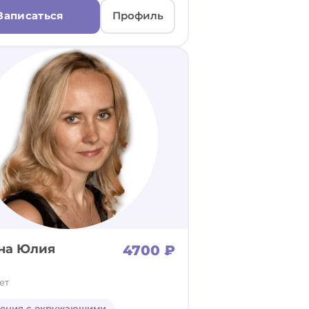
Записаться
Профиль
на Юлия
4700 ₽
ет
ения с окружающими