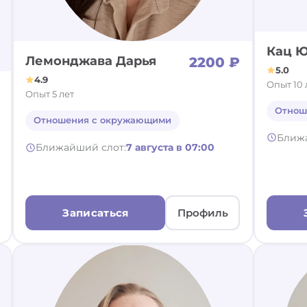
угое
оровьем, психосоматика
ортивная психология
чная жизнь, отношения,
льтимодальный подход
структивное поведение,
звитие SOFT SKILLS
мья
анзактный анализ
оциональные поступки
Кац 
Лемонджава Дарья
2200 ₽
5.0
4.9
Опыт 10 
Опыт 5 лет
Отнош
Отношения с окружающими
Ближ
Ближайший слот:
7 августа в 07:00
Записаться
Профиль