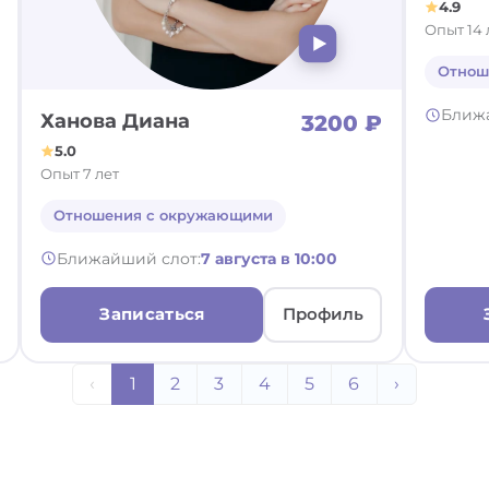
4.9
Опыт 14 
Отнош
Ближ
Ханова Диана
3200 ₽
5.0
Опыт 7 лет
Отношения с окружающими
Ближайший слот:
7 августа в 10:00
Записаться
Профиль
‹
1
2
3
4
5
6
›