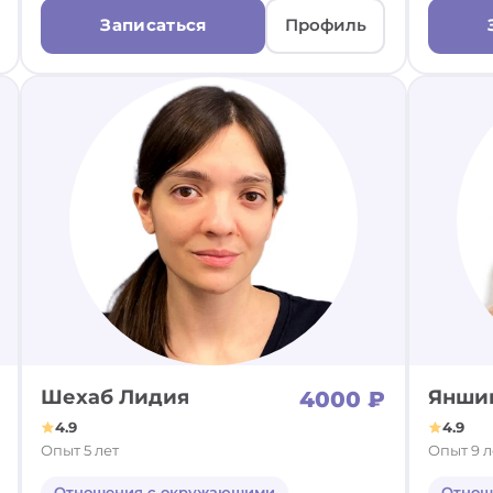
Записаться
Профиль
Шехаб Лидия
Янши
4000 ₽
4.9
4.9
Опыт 5 лет
Опыт 9 л
Отношения с окружающими
Отнош