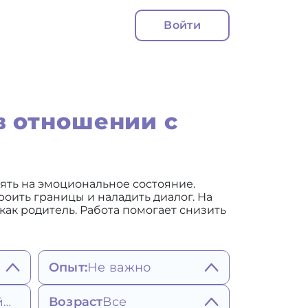
Войти
в отношении с
ять на эмоциональное состояние.
оить границы и наладить диалог. На
ак родитель. Работа помогает снизить
Опыт:
Не важно
Не важно
Возраст
Все
Ближайшее