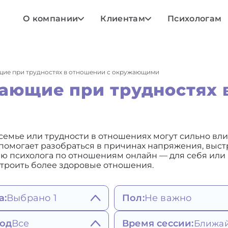
О компании
Клиентам
Психологам
щие при трудностях в отношении с окружающими
ающие при трудностях 
емье или трудности в отношениях могут сильно вли
омогает разобраться в причинах напряжения, выстр
ю психолога по отношениям онлайн — для себя или к
троить более здоровые отношения.
а:
Выбрано 1
Пол:
Не важно
Не важно
ояния, мысли,
од
Все
Время сессии: