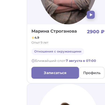
Др
зд
Сп
Ли
Му
Де
Ра
се
Тр
эм
Марина Строганова
2900 ₽
4.9
Опыт 9 лет
Отношения с окружающими
Ближайший слот:
7 августа в 07:00
Записаться
Профиль