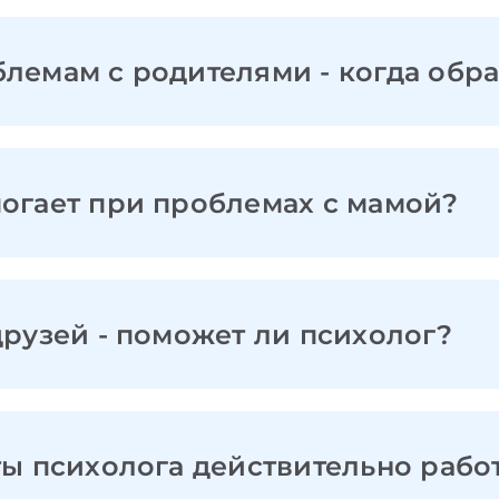
блемам с родителями - когда обр
могает при проблемах с мамой?
друзей - поможет ли психолог?
ты психолога действительно рабо