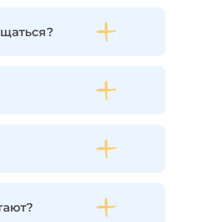
ащаться?
тают?