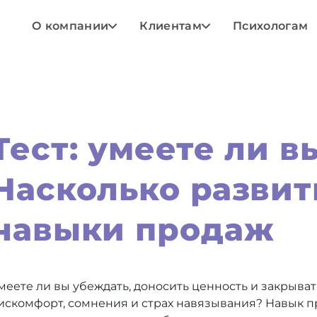
О компании
Клиентам
Психологам
Тест: умеете ли в
Насколько разви
навыки продаж
меете ли вы убеждать, доносить ценность и закрыва
искомфорт, сомнения и страх навязывания? Навык про