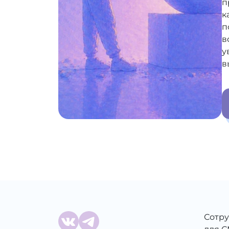
п
к
п
в
у
в
Сотр