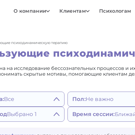
О компании
Клиентам
Психологам
ующие психодинамическую терапию
льзующие психодинами
а на исследование бессознательных процессов и их
 понимать скрытые мотивы, помогающие клиентам де
а:
Все
Пол:
Не важно
Не важно
ояния, мысли,
од
Выбрано 1
Время сессии:
Мужской
едение
Женский
атия, депрессивное
штальт-терапия
Любое
исимости и привычки
стояние
гнитивно-
Ближайшее