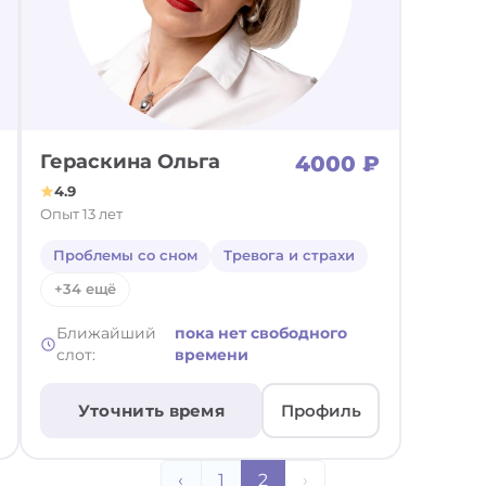
Гераскина Ольга
4000 ₽
4.9
Опыт 13 лет
Проблемы со сном
Тревога и страхи
+34 ещё
Ближайший
пока нет свободного
слот:
времени
Уточнить время
Профиль
‹
1
2
›