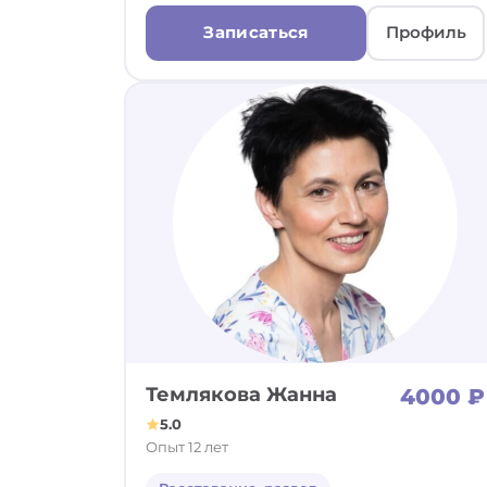
Записаться
Профиль
Темлякова Жанна
4000 ₽
5.0
Опыт 12 лет