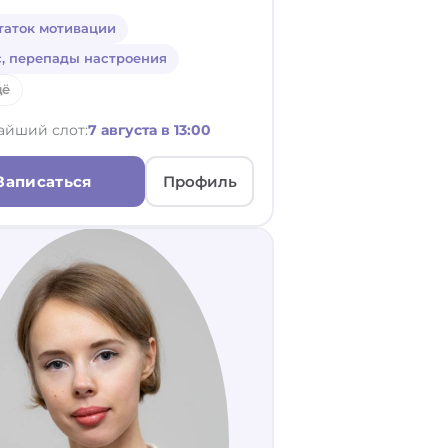
таток мотивации
с, перепады настроения
щё
айший слот:
7 августа в 13:00
Записаться
Профиль