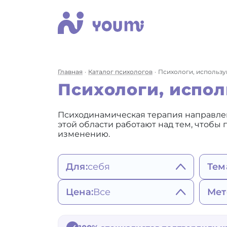
Главная
Каталог психологов
Психологи, использ
Психологи, испо
Психодинамическая терапия направлен
этой области работают над тем, чтобы
изменению.
Для:
себя
Тем
себя
Сост
Цена:
Все
Мет
женщины
пов
мужчины
Ап
2200 - 3490 ₽
Ге
ребенка
Зав
3500 - 4900 ₽
со
Ко