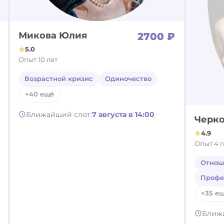
Микова Юлия
2700 ₽
5.0
Опыт 10 лет
Возрастной кризис
Одиночество
+40 ещё
Ближайший слот:
7 августа в 14:00
Черко
4.9
Опыт 4 
Отнош
Профе
+35 е
Ближ