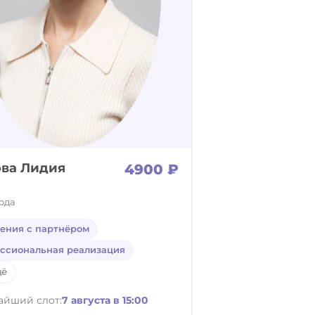
ва Лидия
4900 ₽
года
ения с партнёром
ссиональная реализация
щё
айший слот:
7 августа в 15:00