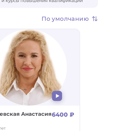
 и курсы повышения квалификации
Не важно
По умолчанию
евская Анастасия
6400 ₽
лет