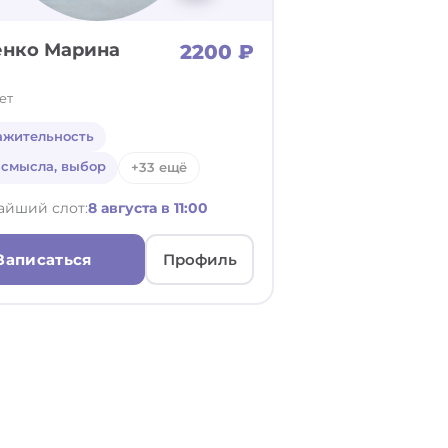
енко Марина
2200 ₽
ет
ажительность
 смысла, выбор
+33 ещё
айший слот:
8 августа в 11:00
Записаться
Профиль