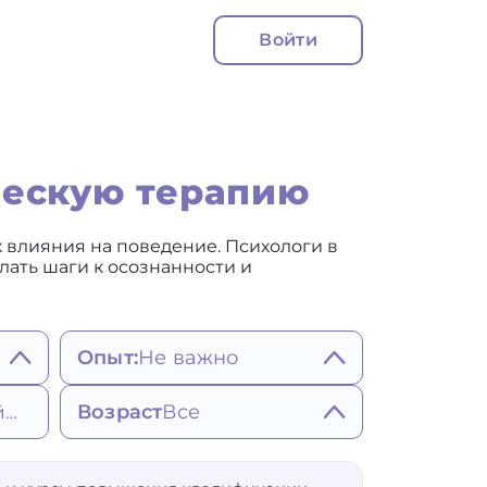
Войти
ческую терапию
 влияния на поведение. Психологи в
лать шаги к осознанности и
Опыт:
Не важно
Не важно
Возраст
Все
Ближайшее
Более 5 лет
Более 7 лет
Более 10 лет
25
65