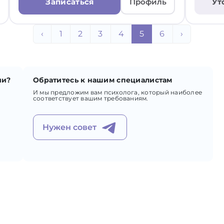
Записаться
Профиль
Ут
‹
1
2
3
4
5
6
›
ии?
Обратитесь к нашим специалистам
И мы предложим вам психолога, который наиболее
соответствует вашим требованиям.
Нужен совет