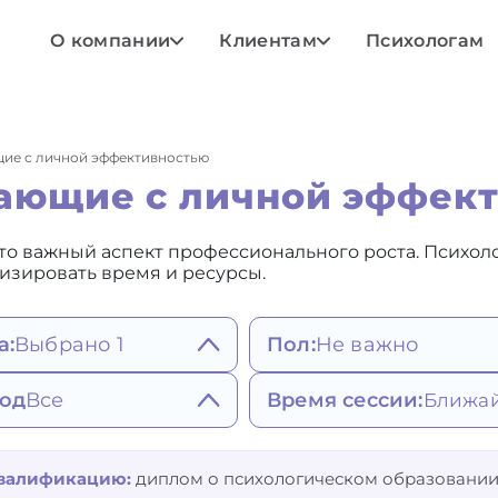
О компании
Клиентам
Психологам
щие с личной эффективностью
тающие с личной эффек
о важный аспект профессионального роста. Психолог
изировать время и ресурсы.
а:
Выбрано 1
Пол:
Не важно
Не важно
ояния, мысли,
од
Все
Время сессии:
Мужской
едение
Женский
атия, депрессивное
штальт-терапия
Любое
исимости и привычки
стояние
гнитивно-
Ближайшее
квалификацию:
диплом о психологическом образовании
едные привычки
гативные эмоции,
веденческая терапия (в