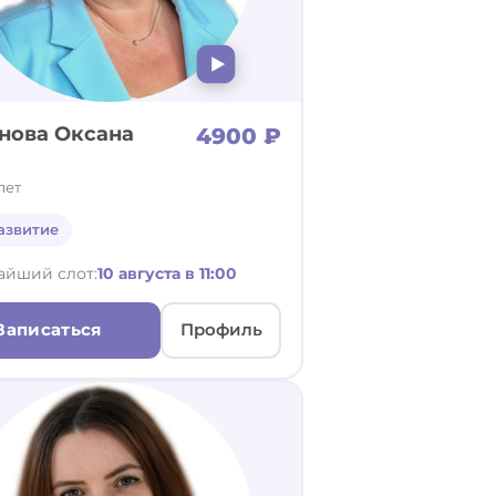
нова Оксана
4900 ₽
лет
азвитие
айший слот:
10 августа в 11:00
Записаться
Профиль