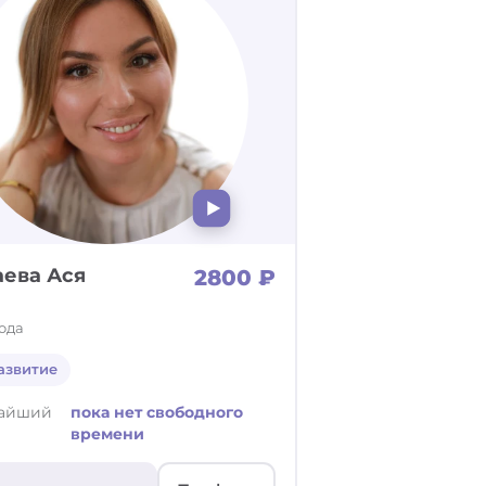
ева Ася
2800 ₽
года
азвитие
айший
пока нет свободного
времени