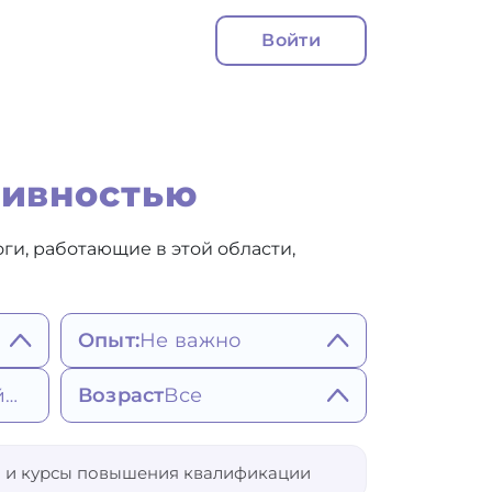
Войти
тивностью
и, работающие в этой области,
Опыт:
Не важно
Не важно
Возраст
Все
Ближайшее
Более 5 лет
Более 7 лет
Более 10 лет
25
65
 и курсы повышения квалификации
Не важно