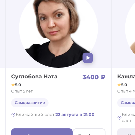
Суглобова Ната
Кажла
3400 ₽
5.0
5.0
Опыт 5 лет
Опыт 4 
Саморазвитие
Самор
Ближайший слот:
22 августа в 21:00
Ближ
слот: