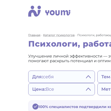
Главная
Каталог психологов
Психологи, работаю
Психологи, рабо
Улучшение личной эффективности — эт
помогают раскрыть потенциал и оптим
Для:
себя
Тем
себя
Сост
Цена:
Все
Мет
женщины
пов
мужчины
Ап
2200 - 3490 ₽
Ге
ребенка
Зав
3500 - 4900 ₽
со
Ко
подростка
100% специалистов подтвердили 
Вр
от 5000 ₽
Не
по