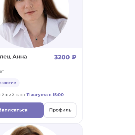
лец Анна
3200 ₽
ет
азвитие
айший слот:
11 августа в 15:00
Записаться
Профиль