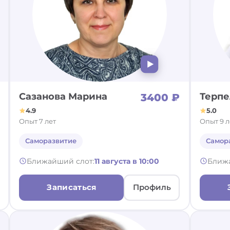
Сазанова Марина
Терпе
3400 ₽
4.9
5.0
Опыт 7 лет
Опыт 9 л
Саморазвитие
Самор
Ближайший слот:
11 августа в 10:00
Ближ
Записаться
Профиль