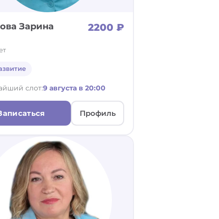
ова Зарина
2200 ₽
ет
азвитие
айший слот:
9 августа в 20:00
Записаться
Профиль