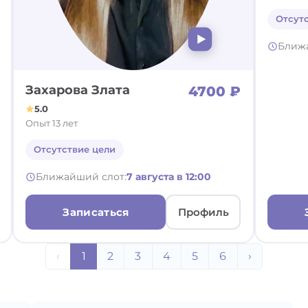
Отсут
Ближ
Захарова Злата
4700 ₽
5.0
Опыт 13 лет
Отсутствие цели
Ближайший слот:
7 августа в 12:00
Записаться
Профиль
‹
1
2
3
4
5
6
›