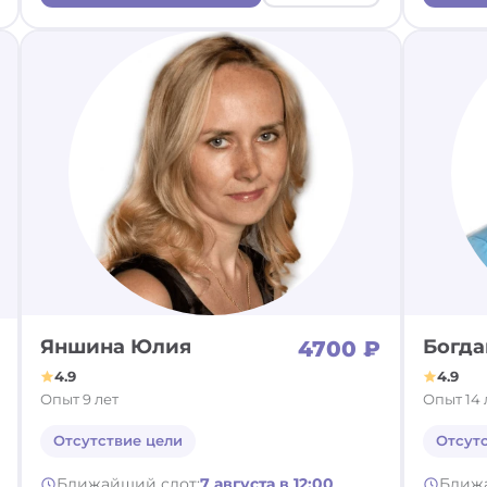
Яншина Юлия
Богда
4700 ₽
4.9
4.9
Опыт 9 лет
Опыт 14 
Отсутствие цели
Отсут
Ближайший слот:
7 августа в 12:00
Ближ