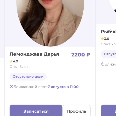
Рыбч
3.0
Опыт 5 л
Лемонджава Дарья
2200 ₽
Отсут
4.9
Ближ
Опыт 5 лет
Отсутствие цели
Ближайший слот:
7 августа в 11:00
Записаться
Профиль