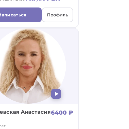
Записаться
Профиль
евская Анастасия
6400 ₽
лет