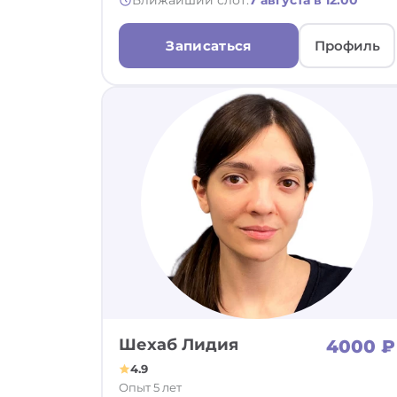
Ближайший слот:
7 августа в 12:00
Записаться
Профиль
Шехаб Лидия
4000 ₽
4.9
Опыт 5 лет