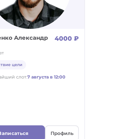
енко Александр
4000 ₽
ет
ствие цели
айший слот:
7 августа в 12:00
Записаться
Профиль