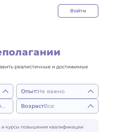
Войти
еполагании
 ставить реалистичные и достижимые
Опыт:
Не важно
Не важно
Возраст
Все
Ближайшее
Более 5 лет
Более 7 лет
Более 10 лет
25
65
 и курсы повышения квалификации
Не важно