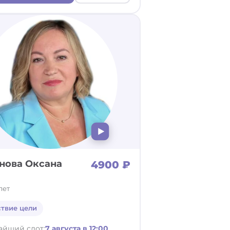
нова Оксана
4900 ₽
лет
ствие цели
айший слот:
7 августа в 12:00