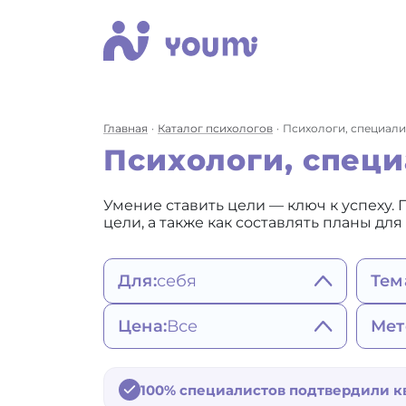
Главная
Каталог психологов
Психологи, специал
Психологи, спец
Умение ставить цели — ключ к успеху. 
цели, а также как составлять планы для
Для:
себя
Тем
себя
Сост
Цена:
Все
Мет
женщины
пов
мужчины
Ап
2200 - 3490 ₽
Ге
ребенка
Зав
3500 - 4900 ₽
со
Ко
подростка
100% специалистов подтвердили 
Вр
от 5000 ₽
Не
по