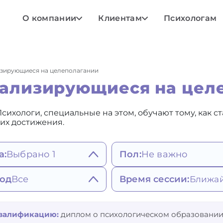
О компании
Клиентам
Психологам
изирующиеся на целеполагании
иализирующиеся на цел
Психологи, специальные на этом, обучают тому, как
 их достижения.
а:
Выбрано 1
Пол:
Не важно
Не важно
ояния, мысли,
од
Все
Время сессии:
Мужской
едение
Женский
атия, депрессивное
штальт-терапия
Любое
исимости и привычки
стояние
гнитивно-
Ближайшее
квалификацию:
диплом о психологическом образовании
едные привычки
гативные эмоции,
веденческая терапия (в