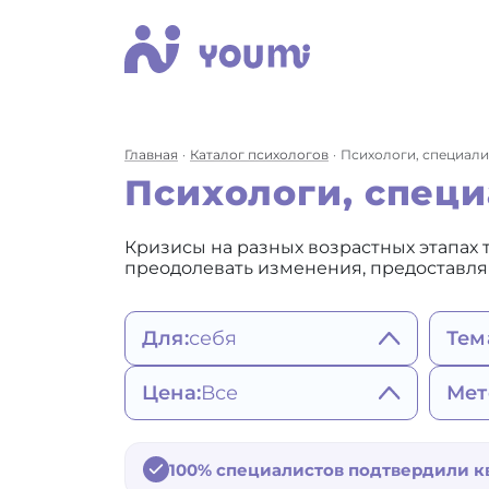
Главная
Каталог психологов
Психологи, специали
Психологи, спец
Кризисы на разных возрастных этапах 
преодолевать изменения, предоставля
Для:
себя
Тем
себя
Сост
Цена:
Все
Мет
женщины
пов
мужчины
Ап
2200 - 3490 ₽
Ге
ребенка
Зав
3500 - 4900 ₽
со
Ко
подростка
100% специалистов подтвердили 
Вр
от 5000 ₽
Не
по