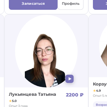
Записаться
Профиль
Корзу
4.9
Лукьянцева Татьяна
2200 ₽
Опыт 5 л
5.0
Возра
Опыт 3 года