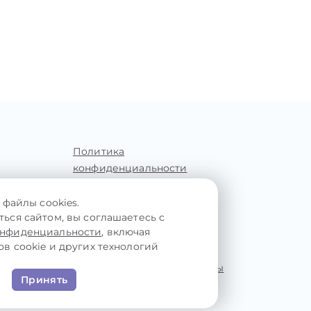
Политика
конфиденциальности
Пользовательское
соглашение
ы
 файлы cookies.
ься сайтом, вы соглашаетесь с
Обработка персональных
ас
онфиденциальности
, включая
данных
в cookie и других технологий
Виды консультаций
Психологические проблемы
Принять