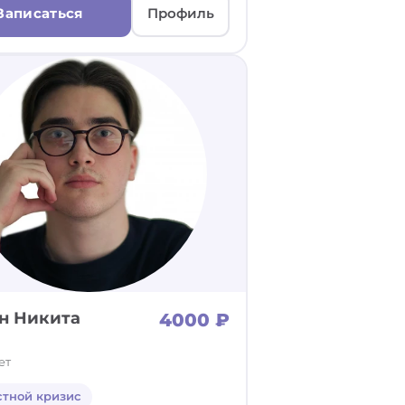
Записаться
Профиль
н Никита
4000 ₽
ет
стной кризис