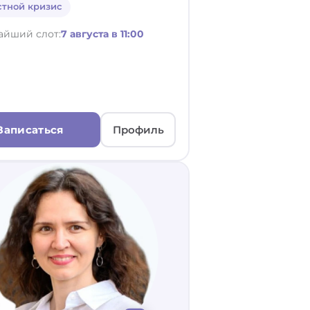
стной кризис
айший слот:
7 августа в 11:00
Записаться
Профиль