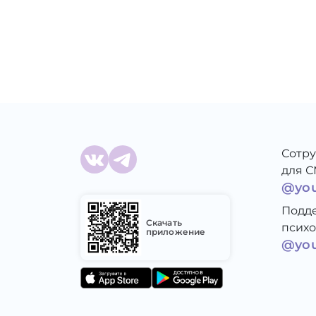
Сотр
для 
@yo
Подд
Скачать
психо
приложение
@you