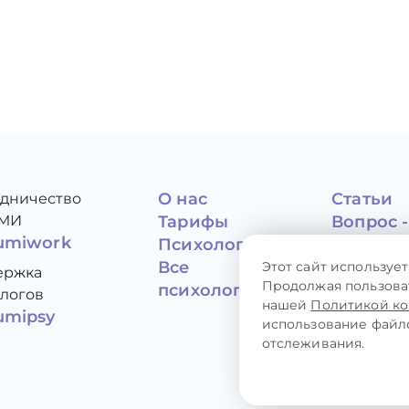
О нас
Статьи
удничество
СМИ
Тарифы
Вопрос -
umiwork
Психологам
ответ
Все
Контакт
Этот сайт использует
ержка
Продолжая пользоват
психологи
СМИ о н
логов
нашей
Политикой к
mipsy
использование файло
отслеживания.