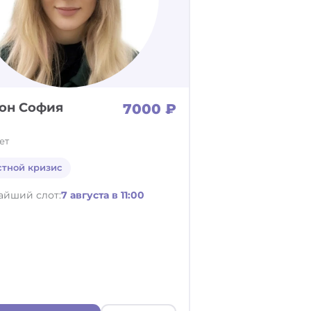
он София
7000 ₽
ет
стной кризис
айший слот:
7 августа в 11:00