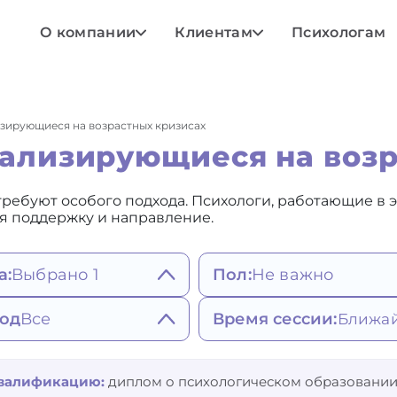
О компании
Клиентам
Психологам
зирующиеся на возрастных кризисах
иализирующиеся на возр
требуют особого подхода. Психологи, работающие в 
я поддержку и направление.
а:
Выбрано 1
Пол:
Не важно
Не важно
ояния, мысли,
од
Все
Время сессии:
Мужской
едение
Женский
атия, депрессивное
штальт-терапия
Любое
исимости и привычки
стояние
гнитивно-
Ближайшее
квалификацию:
диплом о психологическом образовании
едные привычки
гативные эмоции,
веденческая терапия (в