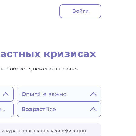
Войти
астных кризисах
этой области, помогают плавно
Опыт:
Не важно
Не важно
Возраст
Все
Ближайшее
Более 5 лет
Более 7 лет
Более 10 лет
25
65
 и курсы повышения квалификации
Не важно