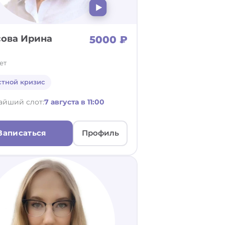
ова Ирина
5000 ₽
ет
стной кризис
айший слот:
7 августа в 11:00
Записаться
Профиль