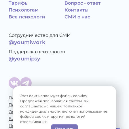
Тарифы
Вопрос - ответ
Психологам
Контакты
Все психологи
СМИ о нас
Сотрудничество для СМИ
@youmiwork
Поддержка психологов
@youmipsy
Этот сайт использует файлы cookies.
Политика конфиденциальности
Продолжая пользоваться сайтом, вы
Пользовательское соглашение
соглашаетесь с нашей
Политикой
Обработка персональных данных
конфиденциальности
, включая использование
файлов cookie и других технологий
Виды консультаций
отслеживания.
Психологические проблемы