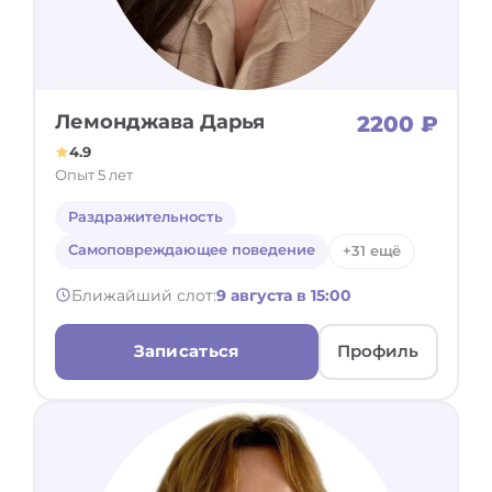
Деструктивное поведение,
Системная семейная терапия
эмоциональные поступки
Нарративная терапия
Экзистенциальная и логотерапия
Краткосрочная терапия
Гипнотерапия
Майндфулнесс
Лемонджава Дарья
2200 ₽
Другое
4.9
Мультимодальный подход
Опыт 5 лет
Транзактный анализ
Раздражительность
Самоповреждающее поведение
+31 ещё
Ближайший слот:
9 августа в 15:00
Записаться
Профиль