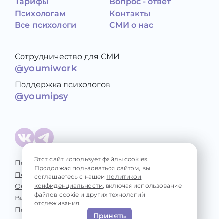
Тарифы
Вопрос - ответ
Психологам
Контакты
Все психологи
СМИ о нас
Сотрудничество для СМИ
@youmiwork
Поддержка психологов
@youmipsy
Этот сайт использует файлы cookies.
Политика конфиденциальности
Продолжая пользоваться сайтом, вы
Пользовательское соглашение
соглашаетесь с нашей
Политикой
Обработка персональных данных
конфиденциальности
, включая использование
файлов cookie и других технологий
Виды консультаций
отслеживания.
Психологические проблемы
Принять