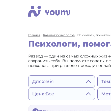
Главная
Каталог психологов
Психологи, помогающ
Психологи, помог
Развод — один из самых сложных жизне
сохранить себя. Вы получите советы п
психолога при разводе проходит онлай
Для:
себя
Тем
себя
Сост
Цена:
Все
Мет
женщины
пов
мужчины
Ап
2200 - 3490 ₽
Ге
ребенка
Зав
3500 - 4900 ₽
со
Ко