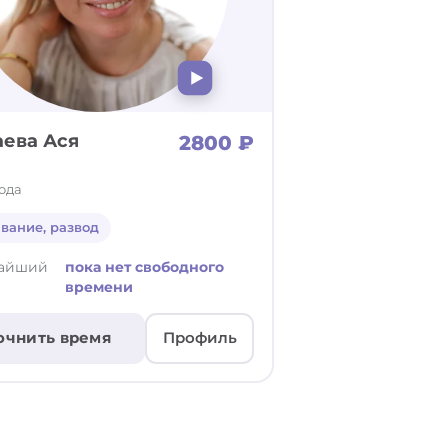
ева Ася
2800 ₽
года
вание, развод
айший
пока нет свободного
времени
очнить время
Профиль