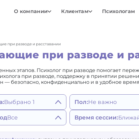
О компании
Клиентам
Психологам
ие при разводе и расставании
ающие при разводе и р
нных этапов. Психолог при разводе помогает пережи
сихолога при разводе, поддержку в принятии решен
н — безопасно, конфиденциально и в удобное время
а:
Выбрано 1
Пол:
Не важно
Не важно
ояния, мысли,
од
Все
Время сессии:
Мужской
едение
Женский
атия, депрессивное
штальт-терапия
Любое
исимости и привычки
стояние
гнитивно-
Ближайшее