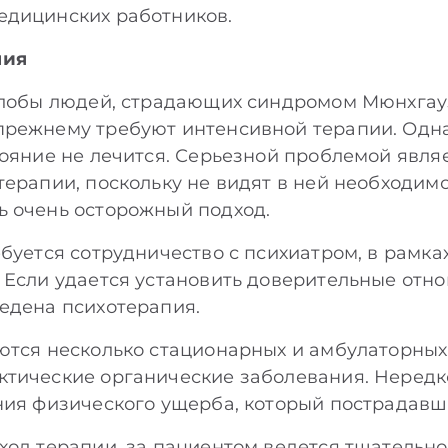
едицинских работников.
пия
жалобы людей, страдающих синдромом Мюнхгау
режнему требуют интенсивной терапии. Одна
тояние не лечится. Серьезной проблемой являе
терапии, поскольку не видят в ней необходимо
ь очень осторожный подход.
ебуется сотрудничество с психиатром, в рамка
 Если удается установить доверительные отно
едена психотерапия.
ются несколько стационарных и амбулаторных
ктические органические заболевания. Нередк
ния физического ущерба, который пострадавш
ход терапии, за пациентом ведется тщательно