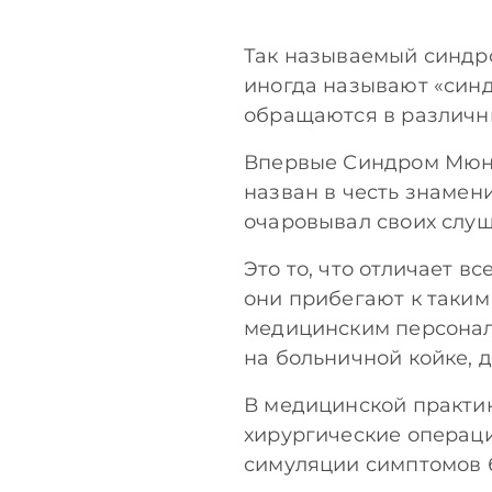
Так называемый синдро
иногда называют «синд
обращаются в различны
Впервые Синдром Мюнх
назван в честь знамен
очаровывал своих слу
Это то, что отличает 
они прибегают к таким
медицинским персонал
на больничной койке, 
В медицинской практик
хирургические операции
симуляции симптомов 