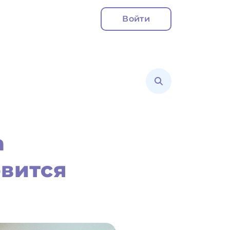
Войти
а
овится