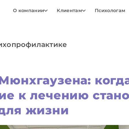
О компании
Клиентам
Психологам
сихопрофилактике
Мюнхгаузена: когд
ие к лечению стан
для жизни