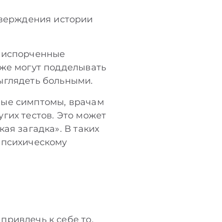
тверждения истории
я испорченные
кже могут подделывать
ыглядеть больными.
ные симптомы, врачам
гих тестов. Это может
ая загадка». В таких
 психическому
ривлечь к себе то,