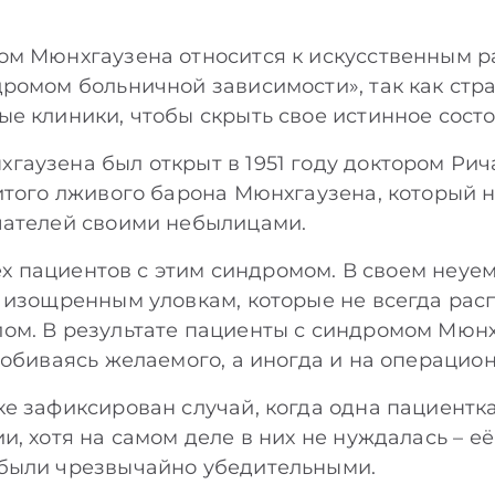
м Мюнхгаузена относится к искусственным р
ромом больничной зависимости», так как ст
е клиники, чтобы скрыть свое истинное состо
гаузена был открыт в 1951 году доктором Ри
итого лживого барона Мюнхгаузена, который 
шателей своими небылицами.
всех пациентов с этим синдромом. В своем неу
 изощренным уловкам, которые не всегда рас
ом. В результате пациенты с синдромом Мюн
добиваясь желаемого, а иногда и на операцион
е зафиксирован случай, когда одна пациентк
, хотя на самом деле в них не нуждалась – её
были чрезвычайно убедительными.