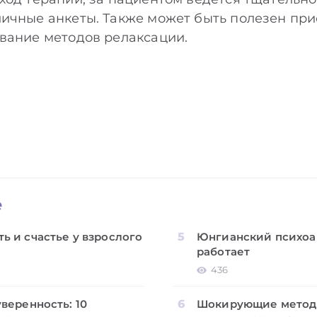
ичные анкеты. Также может быть полезен пр
вание методов релаксации.
е
ь и счастье у взрослого
Юнгианский психоан
работает
436
уверенность: 10
Шокирующие методы