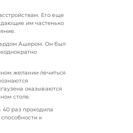
асстройствам. Его еще
радающие им частенько
яние.
чардом Ашером. Он был
неоднократно
емном желании лечиться
познаются
хгаузена оказываются
ном столе.
а 40 раз проходила
 способности к