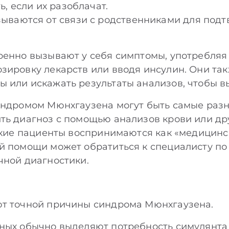
, если их разоблачат.
ываются от связи с родственниками для под
ренно вызывают у себя симптомы, употребля
зировку лекарств или вводя инсулин. Они та
 или искажать результаты анализов, чтобы в
синдромом Мюнхгаузена могут быть самые раз
ть диагноз с помощью анализов крови или дру
такие пациенты воспринимаются как «медицинск
й помощи может обратиться к специалисту по
чной диагностики.
ют точной причины синдрома Мюнхгаузена.
ных обычно выделяют потребность симулянта п