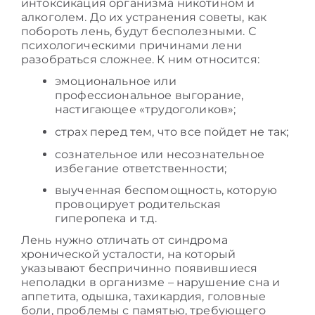
интоксикация организма никотином и
алкоголем. До их устранения
советы, как
побороть лень,
будут бесполезными. С
психологическими причинами лени
разобраться сложнее. К ним относится:
эмоциональное или
профессиональное выгорание,
настигающее «трудоголиков»;
страх перед тем, что все пойдет не так;
сознательное или несознательное
избегание ответственности;
выученная беспомощность, которую
провоцирует родительская
гиперопека и т.д.
Лень нужно отличать от синдрома
хронической усталости, на который
указывают беспричинно появившиеся
неполадки в организме – нарушение сна и
аппетита, одышка, тахикардия, головные
боли, проблемы с памятью, требующего