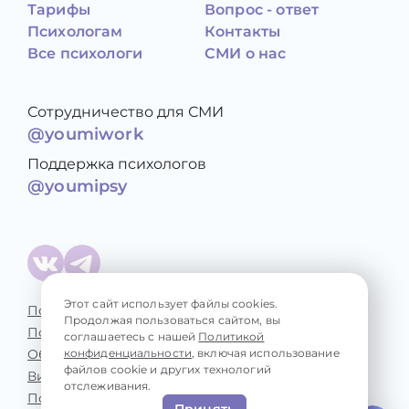
Тарифы
Вопрос - ответ
Психологам
Контакты
Все психологи
СМИ о нас
Сотрудничество для СМИ
@youmiwork
Поддержка психологов
@youmipsy
Этот сайт использует файлы cookies.
Политика конфиденциальности
Продолжая пользоваться сайтом, вы
Пользовательское соглашение
соглашаетесь с нашей
Политикой
конфиденциальности
, включая использование
Обработка персональных данных
файлов cookie и других технологий
Виды консультаций
отслеживания.
Психологические проблемы