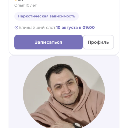
Экзистенциальная и логотерапия
Опыт 10 лет
Краткосрочная терапия
Гипнотерапия
Наркотическая зависимость
Майндфулнесс
Другое
Мультимодальный подход
Ближайший слот:
10 августа в 09:00
Транзактный анализ
Записаться
Профиль