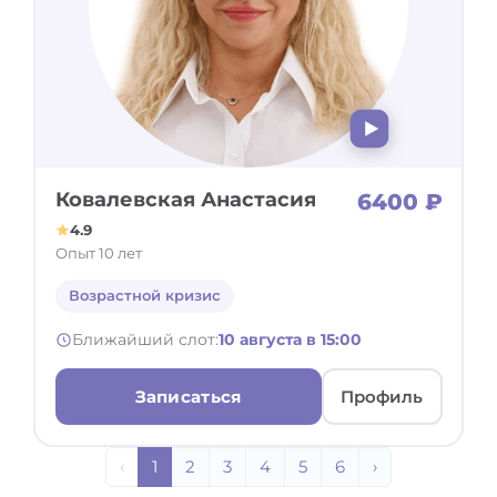
Ковалевская Анастасия
6400 ₽
4.9
Опыт 10 лет
Возрастной кризис
Ближайший слот:
10 августа в 15:00
Записаться
Профиль
‹
1
2
3
4
5
6
›