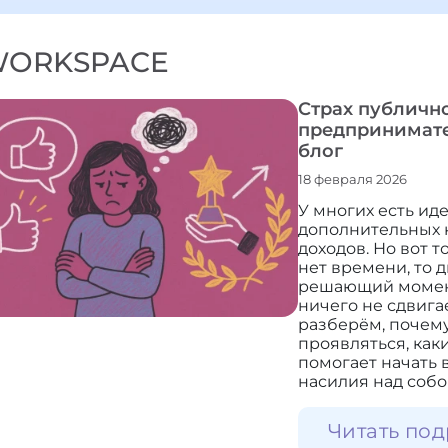
ORKSPACE
Страх публичн
предпринимате
блог
18 февраля 2026
У многих есть иде
дополнительных к
доходов. Но вот то
нет времени, то д
решающий момент
ничего не сдвигае
разберём, почему
проявляться, каки
помогает начать 
насилия над собо
Читать под