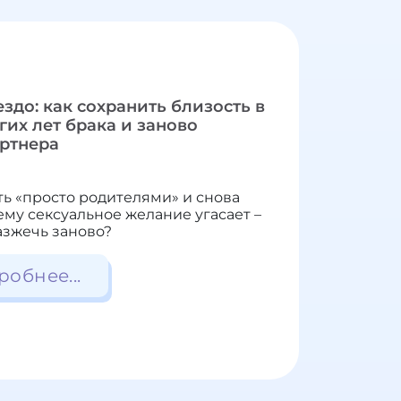
здо: как сохранить близость в
гих лет брака и заново
артнера
ть «просто родителями» и снова
ему сексуальное желание угасает –
азжечь заново?
робнее...