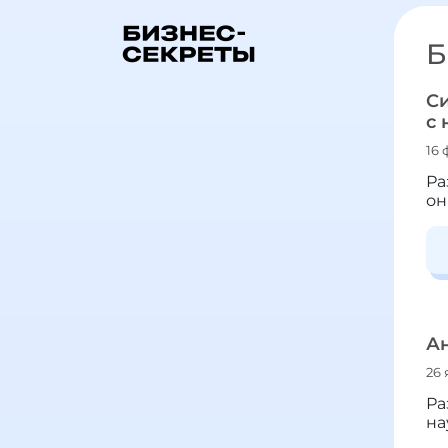
Б
Си
с 
16 
Ра
он
Ан
26 
Ра
на