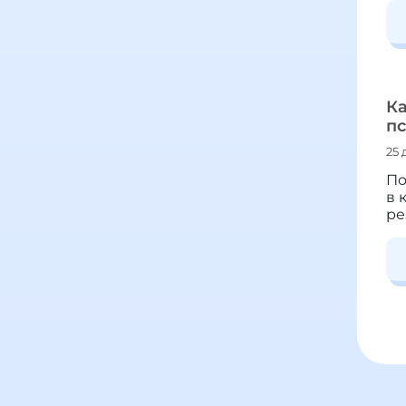
К
п
25 
По
в 
ре