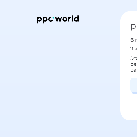
p
6 
11 
Эт
ре
ра