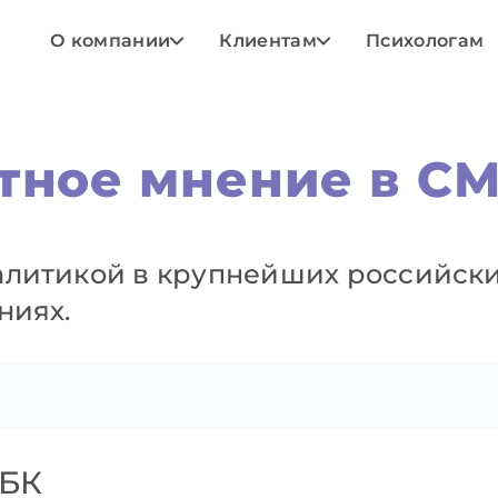
О компании
Клиентам
Психологам
тное мнение в С
литикой в крупнейших российских
ниях.
БК