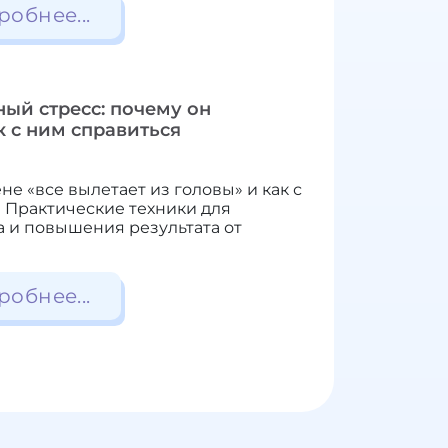
робнее...
ый стресс: почему он
к с ним справиться
не «все вылетает из головы» и как с
 Практические техники для
 и повышения результата от
робнее...