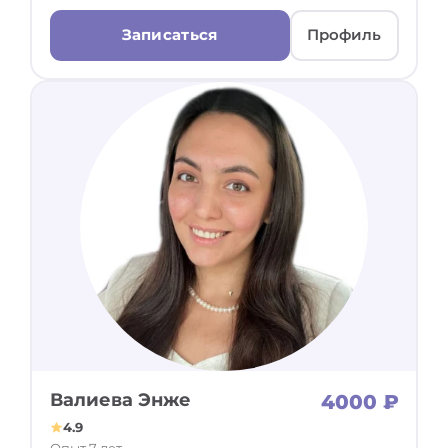
Записаться
Профиль
Валиева Энже
4000 ₽
4.9
Опыт 7 лет