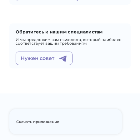
Системная семейная терапия
эмоциональные поступки
Нарративная терапия
Экзистенциальная и логотерапия
Краткосрочная терапия
Гипнотерапия
Майндфулнесс
Обратитесь к нашим специалистам
Другое
И мы предложим вам психолога, который наиболее
Мультимодальный подход
соответствует вашим требованиям.
Транзактный анализ
Нужен совет
Скачать приложение